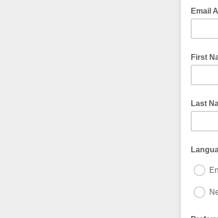
Email A
First 
Last N
Languag
En
Ne