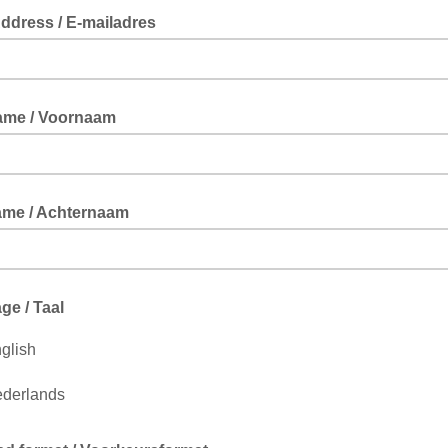
ddress / E-mailadres
Name / Voornaam
ame / Achternaam
e / Taal
glish
derlands